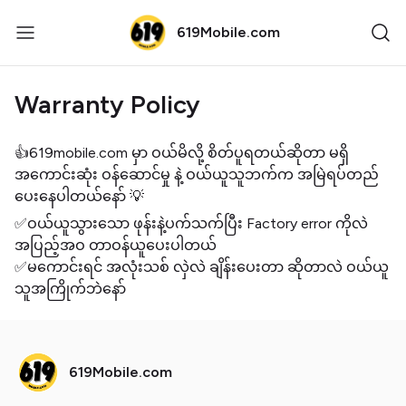
619Mobile.com
Warranty Policy
👍619mobile.com မှာ ဝယ်မိလို့ စိတ်ပူရတယ်ဆိုတာ မရှိ
အကောင်းဆုံး ဝန်ဆောင်မှု နဲ့ ဝယ်ယူသူဘက်က အမြဲရပ်တည်
ပေးနေပါတယ်နော် 💡
✅ဝယ်ယူသွားသော ဖုန်းနဲ့ပက်သက်ပြီး Factory error ကိုလဲ
အပြည့်အဝ တာဝန်ယူပေးပါတယ်
✅မကောင်းရင် အလုံးသစ် လှဲလဲ ချိန်းပေးတာ ဆိုတာလဲ ဝယ်ယူ
သူအကြိုက်ဘဲနော်
619Mobile.com